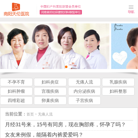
不孕不育
妇科炎症
无痛人流
乳腺疾病
妇科肿瘤
宫颈疾病
内分泌疾病
妇科整形
四维彩超
卵巢疾病
子宫疾病
当前位置：
首页
>
无痛人流
月经31号来，15号有同房，现在胸部疼，怀孕了吗？
女友来例假，能隔着内裤爱爱吗？