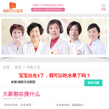
位置：
首页
>
无痛人流
宝宝出生4了，我可以吃水果了吗？
来源:南阳天伦医院
更多问题
大家都在搜什么
EYERYONE IN THE SEARCH
月经31号来，15号有同
↑
女友来例假，能隔着内
↑