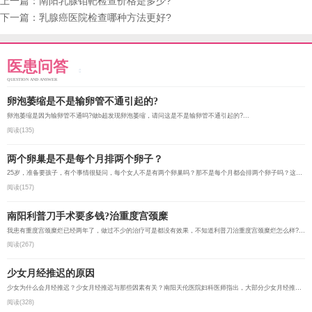
上一篇：
南阳乳腺钼靶检查价格是多少?
下一篇：
乳腺癌医院检查哪种方法更好?
医患问答
QUESTION AND ANSWER
卵泡萎缩是不是输卵管不通引起的?
卵泡萎缩是因为输卵管不通吗?做b超发现卵泡萎缩，请问这是不是输卵管不通引起的?...
阅读(135)
两个卵巢是不是每个月排两个卵子？
25岁，准备要孩子，有个事情很疑问，每个女人不是有两个卵巢吗？那不是每个月都会排两个卵子吗？这样不是怀...
阅读(157)
南阳利普刀手术要多钱?治重度宫颈糜
我患有重度宫颈糜烂已经两年了，做过不少的治疗可是都没有效果，不知道利普刀治重度宫颈糜烂怎么样?南阳做...
阅读(267)
少女月经推迟的原因
少女为什么会月经推迟？少女月经推迟与那些因素有关？南阳天伦医院妇科医师指出，大部分少女月经推迟是因为...
阅读(328)