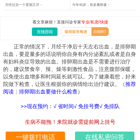
月经过后一个星期又开
↑
今年40岁，有多囊卵巢
↑
看文章麻烦！直接问诊专家
专业/私密/快捷
正常的情况下，月经干净后十天左右出血，是排卵期
出血，要是量多的话说明你自身有内分泌紊乱或者是自身
有妇科炎症导致的出血。排卵期出血是不需要进行治疗
的，建议禁食辛、辣、燥等刺激性食品，注意腹部保暖，
以免使出血增多和时间延长就可以。为了健康着想，好来
院做下检查，让医生根据你的病情给出治疗建议。（
推荐
阅读：排卵期出血要做什么检查
）
>>现在预约：√ 省时间√ 免挂号费√ 免排队
生病不能拖！来院就诊需提前网上挂号
一键拨打电话
在线私密问答